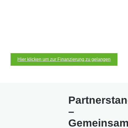
Finanzierung
Jetzt unverbindlich Rate berechnen und
Modernisierungskredit beantragen. Schon ab
12 Monaten
Laufzeit.
Hier klicken um zur Finanzierung zu gelangen
Partnerstan
–
Gemeinsa